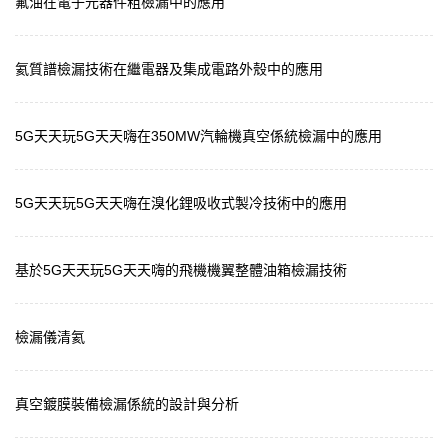
氟油在電子元器件粗檢漏中的應用
氦質譜檢漏技術在繼電器及集成電路外殼中的應用
5G天天玩5G天天嗨在350MW汽輪機真空係統檢漏中的應用
5G天天玩5G天天嗨在溴化鋰吸收式製冷技術中的應用
基於5G天天玩5G天天嗨的飛機機翼整體油箱檢漏技術
檢漏儀清氦
真空鍍膜裝備檢漏係統的設計與分析