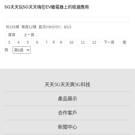
5G天天玩5G天天嗨在EV繼電器上的檢漏應用
共155條
每頁12條
頁次：8/13
首頁
上一頁
8
3
4
5
6
7
9
10
11
12
下一頁
尾
頁
天天5G天天爽5G科技
產品展示
合作客戶
新聞中心