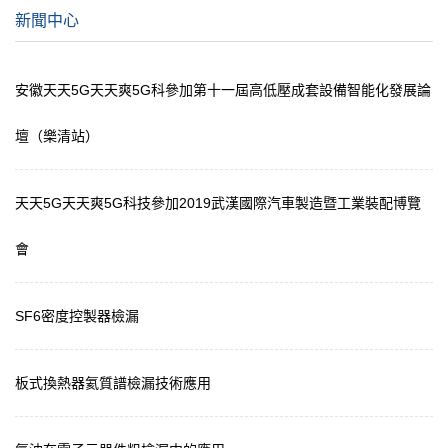
新聞中心
安徽天天5G天天爽5G科參加第十一屆高低壓成套設備智能化發展論
壇（樂清站）
天天5G天天爽5G科技參加2019武漢國際汽車製造暨工業裝配博覽
會
SF6密度控製器檢漏
板式換熱器氦質譜檢漏技術應用